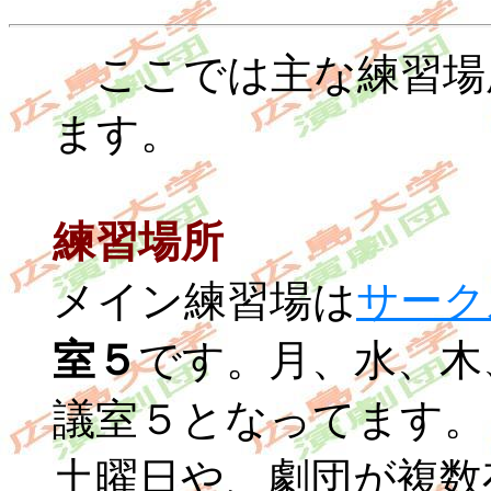
ここでは主な練習場
ます。
練習場所
メイン練習場は
サーク
室５
です。月、水、木
議室５となってます。
土曜日や、劇団が複数